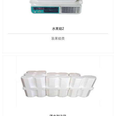
水果箱2
装果箱类