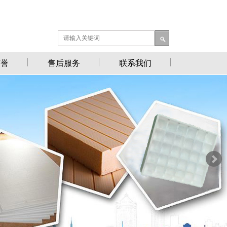
荣誉
售后服务
联系我们